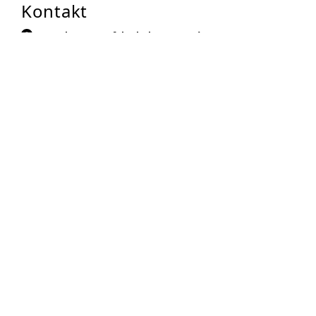
Kontakt
Augsburger Tafel Jakobervorstadt
Lauterlech 49
86152
Augsburg
Auf Karte anzeigen
0821-313331
0821-45540350
info@augsburger-tafel.de
Zur Anbieter-Website
Öffnungszeiten