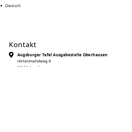
Deutsch
Kontakt
Augsburger Tafel Ausgabestelle Oberhausen
Hirtenmahdweg 8
86154
Augsburg
Auf Karte anzeigen
0821-313331
0821-45540350
info@augsburger-tafel.de
Zur Anbieter-Website