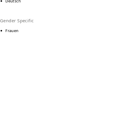
Deutsch
Gender Specific
Frauen
Kontakt
Aufnahmehaus
Mittlere Karl Str. 76
73033
Göppingen
Auf Karte anzeigen
07161 - 96590615
07161 - 96590619
info@linde-gp.de