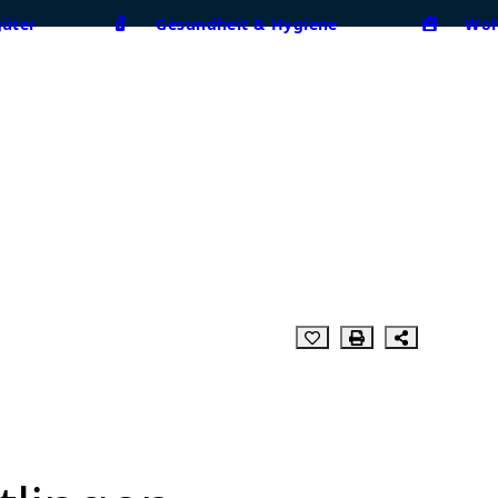
güter
Gesundheit & Hygiene
Woh