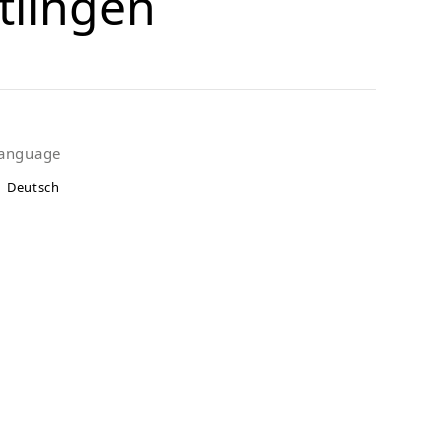
lingen
anguage
Deutsch