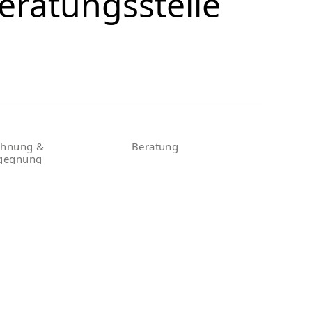
eratungsstelle
hnung &
Beratung
gegnung
Behördenangelegenheiten
Tagesaufenthalt
Persönliche Probleme