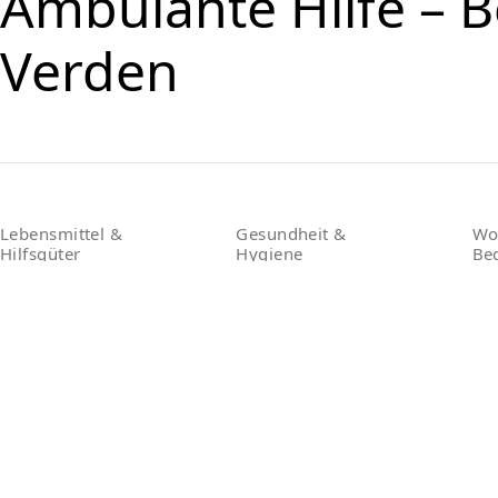
Ambulante Hilfe – B
Verden
Lebensmittel &
Gesundheit &
Wo
Hilfsgüter
Hygiene
Be
Lebensmittel / Tafel
Wäsche waschen
Service Type
Language
Tagesaufenthalt
Deutsch
Essensausgabe