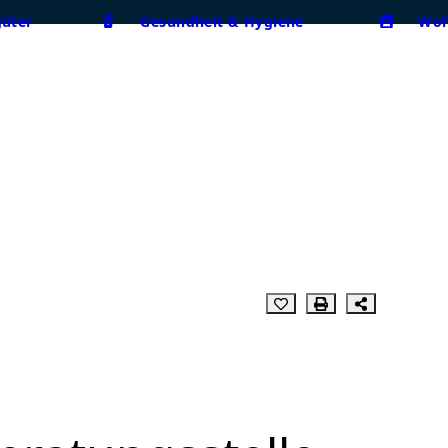
güter
Gesundheit & Hygiene
Woh