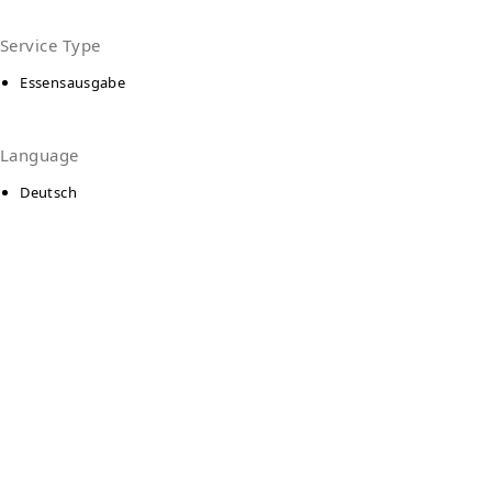
Service Type
Essensausgabe
Language
Deutsch
Kontakt
Ambulante Hilfe - Beratungsstelle Uelzen
Veerßer Str. 1
29525
Uelzen
Auf Karte anzeigen
0581 - 30663