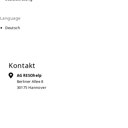
Language
Deutsch
Kontakt
AG RESOhelp
Berliner Allee 8
30175
Hannover
Auf Karte anzeigen
0511 - 990 40 20
0511 - 990 40 36
beratungsstelle@resohelp.de