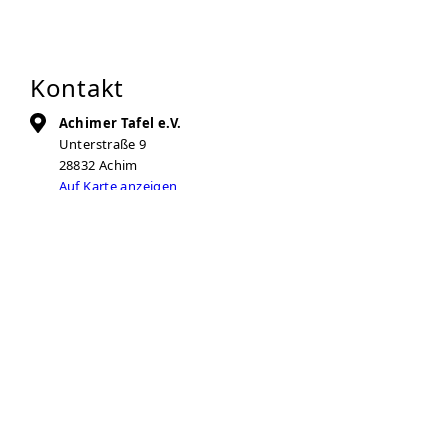
Kontakt
Achimer Tafel e.V.
Unterstraße 9
28832
Achim
Auf Karte anzeigen
04202-953176
04202-953177
info@achimer-tafel.de
Zur Anbieter-Website